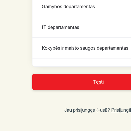
Gamybos departamentas
IT departamentas
Kokybės ir maisto saugos departamentas
Komercijos departamentas
Tęsti
Logistikos ir sandėliavimo departamentas
Jau prisijungęs (-usi)?
Prisijungti
Marketingo ir komunikacijos departamenta
Pirkimų departamentas