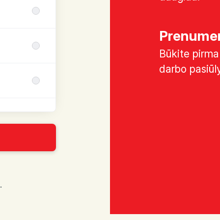
Prenumer
Būkite pirma 
darbo pasiūl
.
s