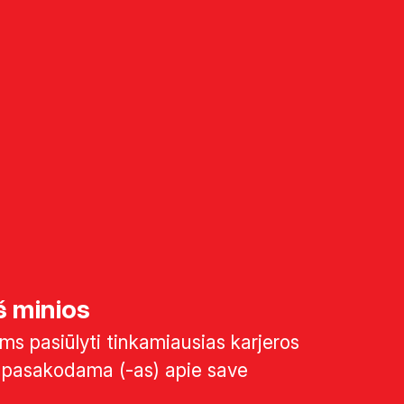
iš minios
s pasiūlyti tinkamiausias karjeros
apasakodama (-as) apie save