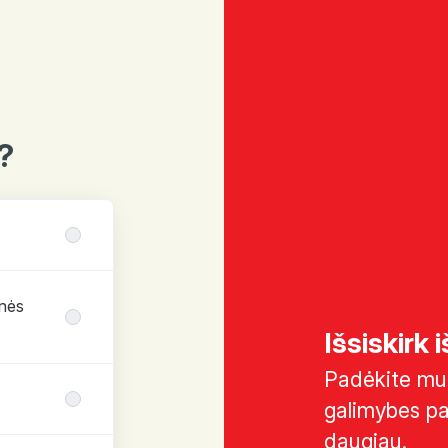
?
inės
Išsiskirk 
Padėkite mum
galimybes p
daugiau.