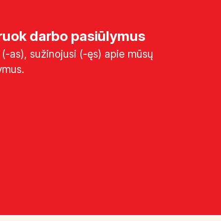
uok darbo pasiūlymus
(-as), sužinojusi (-ęs) apie mūsų
ymus.